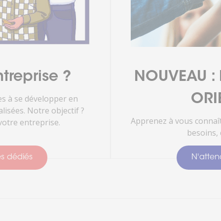
treprise ?
NOUVEAU : D
ORI
s à se développer en
isées. Notre objectif ?
Apprenez à vous connaît
otre entreprise.
besoins, 
es dédiés
N'attend