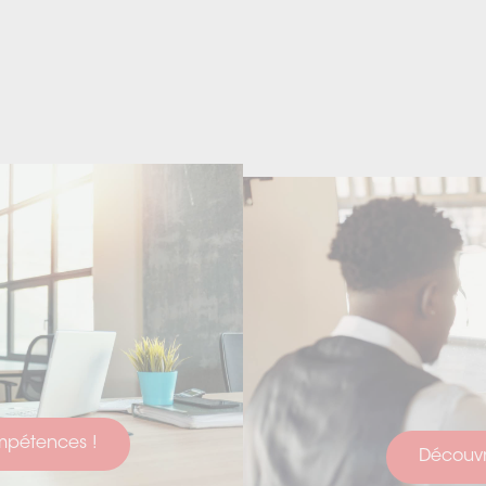
ompétences !
Découvri