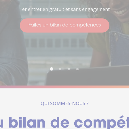
Pour penser à votre avenir
Faites un bilan de compétences
ctez-
Trouver
us
une
agence
sous 24h
QUI SOMMES-NOUS ?
u bilan de compé