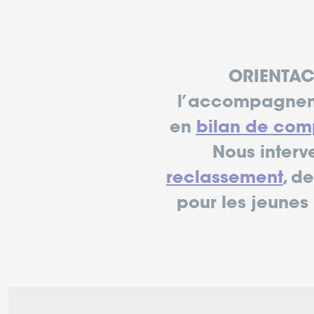
ORIENTACT
l’accompagneme
en
bilan de co
Nous interv
reclassement
, d
pour les jeunes