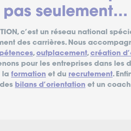
pas seulement…
ION, c’est un réseau national spéci
nt des carrières. Nous accompagno
mpétences
,
outplacement
,
création d’
enons pour les entreprises dans les
e la
formation
et du
recrutement
. Enf
 des
bilans d’orientation
et un coac