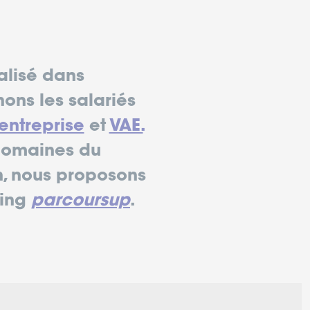
alisé dans
ns les salariés
entreprise
et
VAE.
 domaines du
in, nous proposons
hing
parcoursup
.